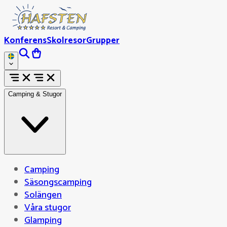
Konferens
Skolresor
Grupper
Camping & Stugor
Camping
Säsongscamping
Solängen
Våra stugor
Glamping