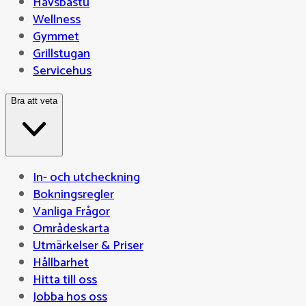
Havsbastu
Wellness
Gymmet
Grillstugan
Servicehus
Bra att veta
In- och utcheckning
Bokningsregler
Vanliga Frågor
Områdeskarta
Utmärkelser & Priser
Hållbarhet
Hitta till oss
Jobba hos oss