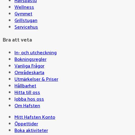
Havsbastu
Wellness
Gymmet
Grillstugan
Servicehus
Bra att veta
In- och utcheckning
Bokningsregler
Vanliga Frågor
Områdeskarta
Utmärkelser & Priser
Hållbarhet
Hitta till oss
Jobba hos oss
Om Hafsten
Mitt Hafsten Konto
Öppettider
Boka aktiviteter