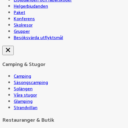
Erbjudanden och rabattkoder
Helgerbjudanden
Paket
Konferens
Skolresor
Grupper
Besöksvärda utflyktsmål
Camping & Stugor
Camping
Säsongscamping
Solängen
Våra stugor
Glamping
Strandvillan
Restauranger & Butik